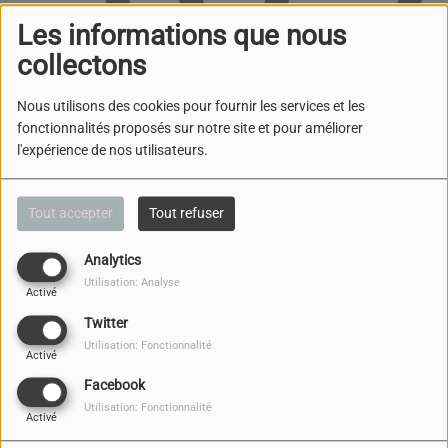
Les informations que nous
collectons
Nous utilisons des cookies pour fournir les services et les
fonctionnalités proposés sur notre site et pour améliorer
l'expérience de nos utilisateurs.
Oups, vous avez
rencontré une erreur.
Tout accepter
Tout refuser
Il semble que la page que vous recherchez n’existe
Analytics
plus.
Utilisation: Analyse
Activé
Twitter
Utilisation: Fonctionnalité
Activé
Facebook
NOUS CONTACTER
Utilisation: Fonctionnalité
Activé