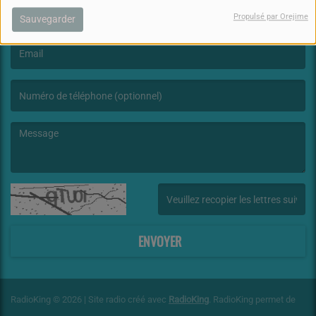
Propulsé par Orejime
Sauvegarder
(Le nom est obligatoire. )
(L’email est obligatoire. )
(Le message est obligatoire. )
(Captcha invalide. )
ENVOYER
RadioKing © 2026 | Site radio créé avec
RadioKing
. RadioKing permet de