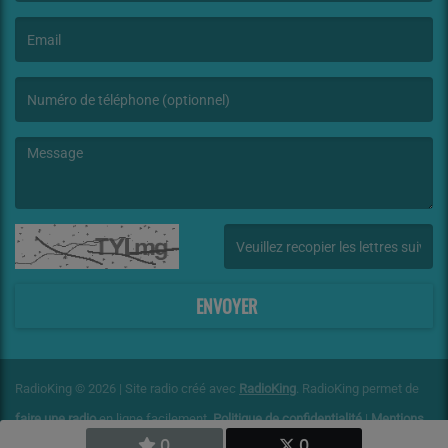
(Le nom est obligatoire. )
(L’email est obligatoire. )
(Le message est obligatoire. )
(Captcha invalide. )
ENVOYER
RadioKing © 2026 | Site radio créé avec
RadioKing
. RadioKing permet de
faire une radio
en ligne facilement.
Politique de confidentialité
|
Mentions
0
0