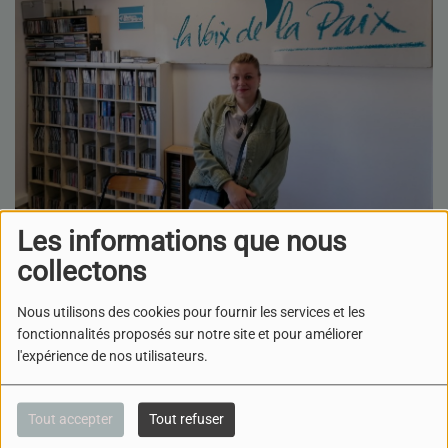
21 JUILLET 2025
Les informations que nous
collectons
ÉCOUTER LE PODCAST
TÉLÉCHARGER LE PODCAST
Nous utilisons des cookies pour fournir les services et les
Les déplacés d'Ukraine en
fonctionnalités proposés sur notre site et pour améliorer
France en 2025
l'expérience de nos utilisateurs.
Nous rencontrons Madame Olga MALA, présidente de
l'association "Aidons l'Ukraine Dijon" pour
Tout accepter
Tout refuser
lui demander de faire le point sur :