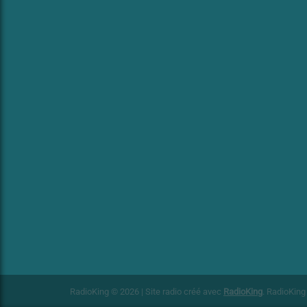
RadioKing © 2026 | Site radio créé avec
RadioKing
. RadioKin