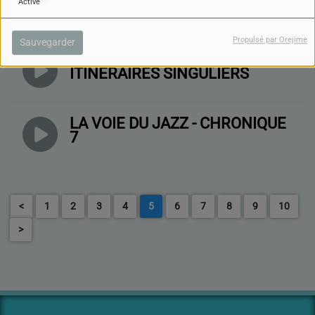
Activé
DU PANCREAS
Propulsé par Orejime
Sauvegarder
LA FRANCE QUI ( SE ) BAT-
ITINÉRAIRES SINGULIERS
LA VOIE DU JAZZ - CHRONIQUE
7
<
1
2
3
4
5
6
7
8
9
10
>