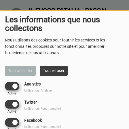
IL FUOCO D'ITALIA - PASCAL
LAZZAROTTI
Les informations que nous
collectons
L'ENVIE DE LIRE -"TU
Nous utilisons des cookies pour fournir les services et les
COMPRENDRAS UN JOUR" DE
fonctionnalités proposés sur notre site et pour améliorer
BERNARD MOTULSKY
l'expérience de nos utilisateurs.
PARACHA: BÉHAALOTÉKHA
Tout accepter
Tout refuser
Analytics
Utilisation: Analyse
HISTOIRE D'OUTRE MANCHE-
Activé
L’ART BRUT EN GRANDE-
Twitter
BRETAGNE
Utilisation: Fonctionnalité
Activé
Facebook
LA SANTÉ À VENIR - LE CANCER
Utilisation: Fonctionnalité